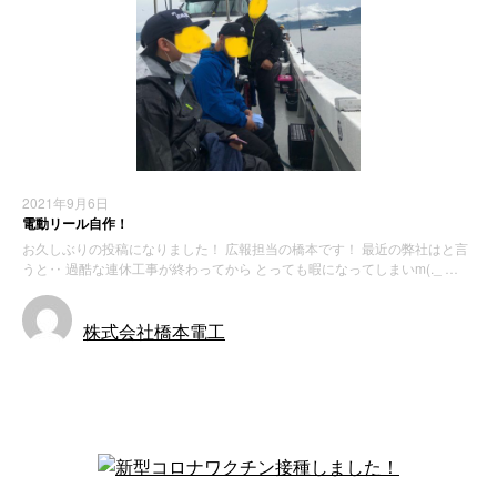
2021年9月6日
電動リール自作！
お久しぶりの投稿になりました！ 広報担当の橋本です！ 最近の弊社はと言
うと‥ 過酷な連休工事が終わってから とっても暇になってしまいm(._ …
株式会社橋本電工
お知らせ