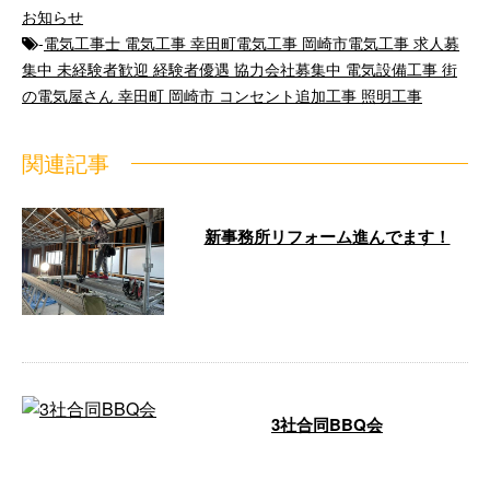
お知らせ
-
電気工事士 電気工事 幸田町電気工事 岡崎市電気工事 求人募
集中 未経験者歓迎 経験者優遇 協力会社募集中 電気設備工事 街
の電気屋さん 幸田町 岡崎市 コンセント追加工事 照明工事
関連記事
新事務所リフォーム進んでます！
おはようございます☀️ 12月から始
まりました、新事務所の リフォ
ームで …
3社合同BBQ会
こんばんは！ 愛知県岡崎市を拠
点に活動しております、株式会社