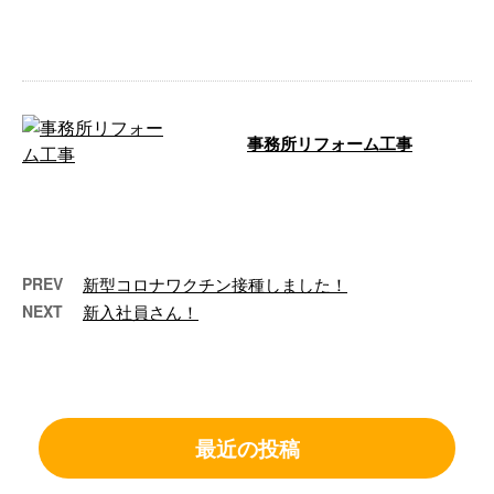
橋本電工の広報担当の橋本です
(*ﾟ▽ﾟ) …
事務所リフォーム工事
額田郡幸田町を拠点に活動してい
ます、 株式会社橋本電工です☺️
事務所の …
PREV
新型コロナワクチン接種しました！
NEXT
新入社員さん！
最近の投稿