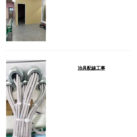
こんばんは！ 額田郡幸田町を拠
点に活動しております 株式会社
橋本電工です⸜( ˶ ̇ᵕ ̇˶ )⸝ …
治具配線工事
お疲れ様です！ 広報担当の橋本
です！ 最近の現場の写真です！
治具配線工事、リモートBOX取り
込みを …