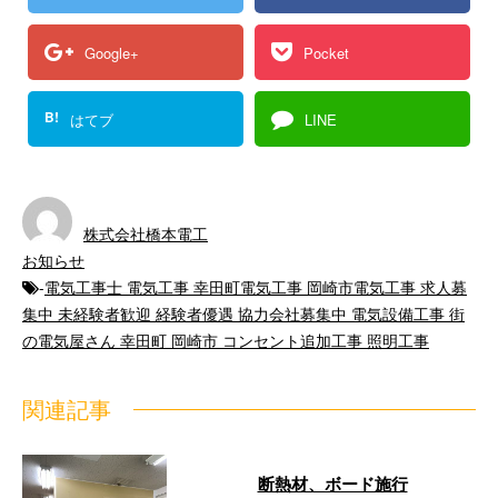
Google+
Pocket
B!
はてブ
LINE
株式会社橋本電工
お知らせ
-
電気工事士 電気工事 幸田町電気工事 岡崎市電気工事 求人募
集中 未経験者歓迎 経験者優遇 協力会社募集中 電気設備工事 街
の電気屋さん 幸田町 岡崎市 コンセント追加工事 照明工事
関連記事
断熱材、ボード施行